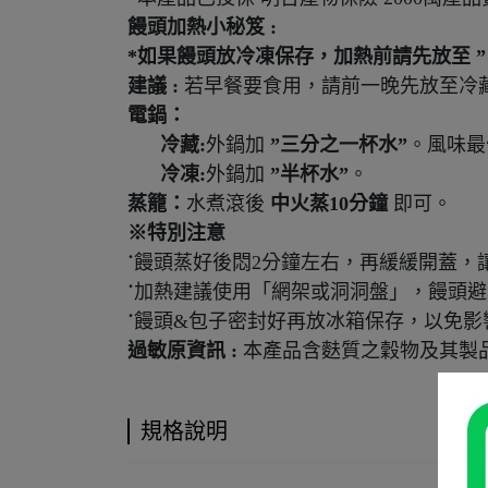
饅頭加熱小秘笈
:
*
如果饅頭放冷凍保存，加熱前請先放至
建議
:
若早餐要食用，請前一晚先放至冷
電鍋：
冷藏
:
外鍋加
”
三分之一杯水
”
。風味最佳
冷凍
:
外鍋加
”
半杯水
”
。
蒸籠：
水煮滾後
中火蒸
10
分鐘
即可。
※
特別注意
˙
饅頭蒸好後悶2分鐘左右，再緩緩開蓋，
˙
加熱建議使用「網架或洞洞盤」，饅頭避
˙
饅頭&包子密封好再放冰箱保存，以免影
過敏原資訊 :
本產品含麩質之穀物及其製
規格說明