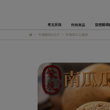
老五民宿
冒煙饅頭
所有商品
柴燒饅頭&包子
柴燒南瓜瓜饅頭