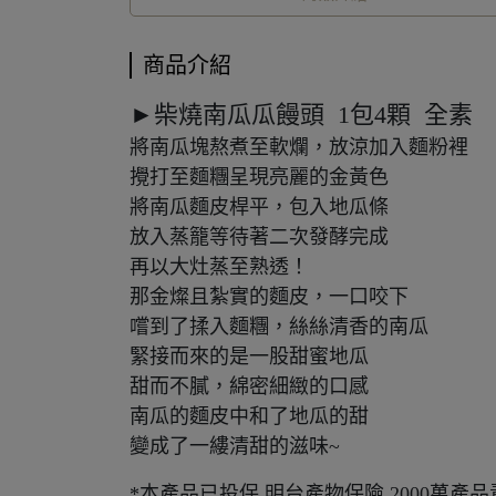
商品介紹
►柴燒南瓜瓜饅頭 1包4顆 全素
將南瓜塊熬煮至軟爛，放涼加入麵粉裡
攪打至麵糰呈現亮麗的金黃色
將南瓜麵皮桿平，包入地瓜條
放入蒸籠等待著二次發酵完成
再以大灶蒸至熟透！
那金燦且紮實的麵皮，一口咬下
嚐到了揉入麵糰，絲絲清香的南瓜
緊接而來的是一股甜蜜地瓜
甜而不膩，綿密細緻的口感
南瓜的麵皮中和了地瓜的甜
變成了一縷清甜的滋味~
*本產品已投保 明台產物保險 2000萬