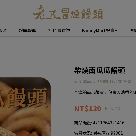
起源
媒體報導
7-11賣貨便
FamilyMart好賣+
團
柴燒南瓜瓜饅頭
►柴燒南瓜瓜饅頭 1包4顆 全素
金燦的南瓜麵皮，包裹入清香的
NT$120
NT$140
商品編號:
4711264321416
供貨狀況:
尚有庫存 99301