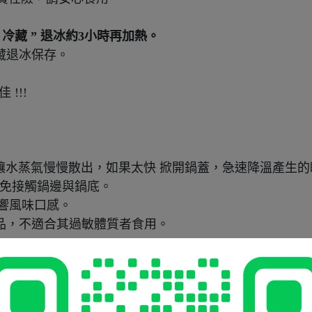
”
冷藏
”
退冰約
3
小時再加熱。
藏退冰保存。
 !!!
讓水蒸氣慢慢散出，如果太快 掀開鍋蓋，急速降溫產生
免接觸鍋邊與鍋底。
響風味口感。
品，不適合其過敏體質者食用。