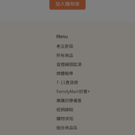
加入購物車
Menu
老五民宿
所有商品
冒煙饅頭起源
媒體報導
7-11賣貨便
FamilyMart好賣+
團購好康優惠
經銷據點
購物須知
組合商品區