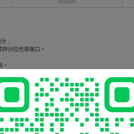
規格說明
 ,
 涼拌沙拉也很爽口。
用。