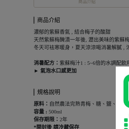
商品介紹
商品介紹
濃郁的紫蘇香氣 , 結合梅子的酸甜
天然紫蘇梅醃漬一年後, 瀝出美味的紫蘇梅汁
冬天可袪寒暖身，夏天涼涼喝消暑解膩 ,
消暑配方：
紫蘇梅汁1 : 5~6倍的水調配飲
►
氣泡水口感更加
規格說明
原料：
自然農法完熟青梅、糖、鹽、紫蘇
容量 :
500ml
保存期限：
2年
*開封後 請冷藏保存