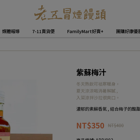
媒體報導
7-11賣貨便
FamilyMart好賣+
團購好康優
紫蘇梅汁
冬天熱飲可袪寒暖身，
夏天涼涼喝消暑解膩 ,
入菜涼拌沙拉很爽口。
濃郁的紫蘇香氣 , 結合梅子的酸
NT$350
NT$400