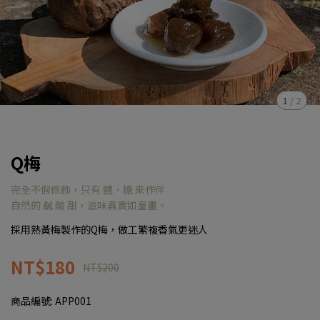
1
/
2
Q梅
完全不假修飾，只有 鹽、糖 來作伴
自然的 鹹 酸 甜，滋味真實如童畫。
採用熟黃梅製作的Q梅，做工繁複香氣更迷人
NT$180
NT$200
商品編號:
APP001