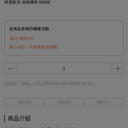
供貨狀況:
尚有庫存 99996
此商品參與的優惠活動
滿2千再送1百
滿千送百，可補差額加價購
此商品 「 最高 」可以折抵紅利
0
點 (約等於
NT$0
)
商品介紹
規格說明
運送方式
商品介紹