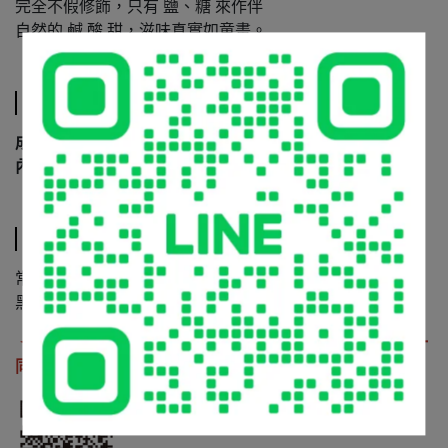
完全不假修飾，只有 鹽、糖 來作伴
自然的 鹹 酸 甜，滋味真實如童畫。
規格說明
成份 :
自然農法青梅、粗鹽、二砂糖
內容量 :
３００ｇ
運送方式
常溫宅配到府：
黑貓宅急便、新竹貨運
✦若需與包子、饅頭一同配送，請用LIN@與我們聯絡，一
同出貨
採冷藏低溫配送