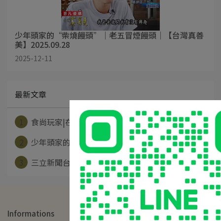
少年頭家的“柴燒饅頭”｜老五冒煙饅頭｜【台灣真善
美】2025.09.28
2025-12-11
最新文章
1
食尚玩家|在地人最愛灶火柴燒饅頭！老五冒⋯
2
少年頭家的“柴燒饅頭”｜老五冒煙饅頭｜【⋯
3
三立新聞台《智富食代》節目專訪
Informations