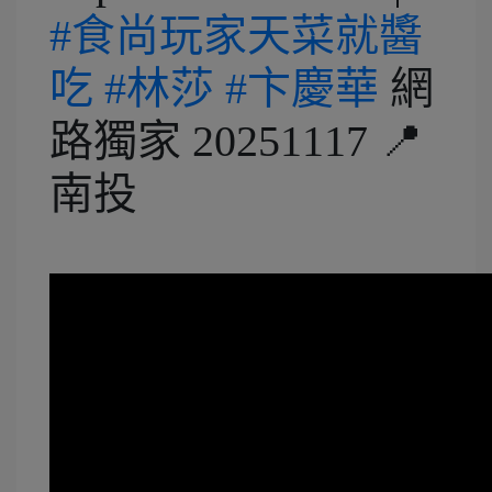
#食尚玩家天菜就醬
吃
#林莎
#卞慶華
網
路獨家 20251117 📍
南投