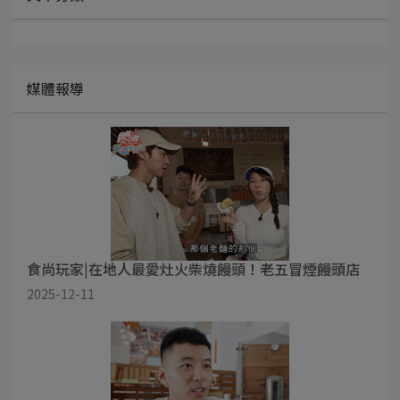
媒體報導
食尚玩家|在地人最愛灶火柴燒饅頭！老五冒煙饅頭店
2025-12-11