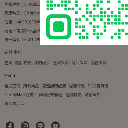
客服專線：049-2821255
客服時間：08:00am - 17:00pm
信箱：old821005@gmail.com
地址：南投縣水里鄉水信路二段8號
統一編號：87012290
關於我們
查詢
關於我們
我的帳戶
退款政策
隱私政策
服務條款
Menu
老五民宿
所有商品
冒煙饅頭起源
媒體報導
7-11賣貨便
FamilyMart好賣+
團購好康優惠
經銷據點
購物須知
組合商品區